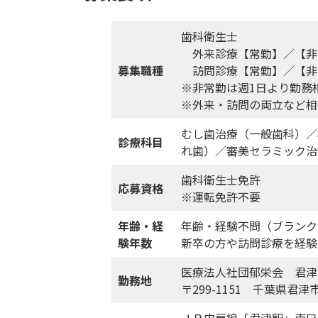
歯科衛生士
外来診療【常勤】／【非
募集職種
訪問診療【常勤】／【非
※非常勤は週1日より勤務
※外来・訪問の両立など相
むし歯治療（一般歯科）／
診療科目
れ歯）／審美セラミック治
歯科衛生士免許
応募資格
※運転免許不要
年齢・経
年齢・経験不問（ブランク
験年数
新卒の方や訪問診療を経験
医療法人社団郁栄会 君津
勤務地
〒299-1151 千葉県君
ＪＲ内房線「君津駅」南口