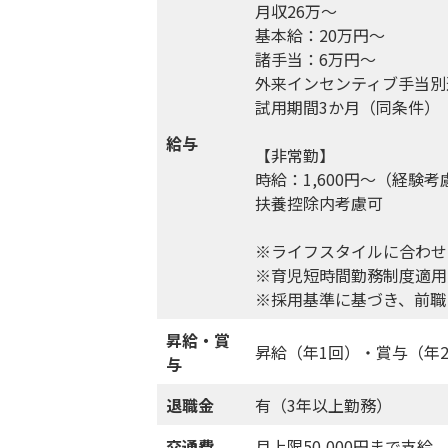
月収26万～
基本給：20万円～
諸手当：6万円～
外来インセンティブ手当別
試用期間3か月（同条件）
給与
【非常勤】
時給：1,600円～（経験考
扶養控除内考慮可
※ライフスタイルに合わせ
※育児短時間勤務制度適用
※採用基準に基づき、前職
昇給・賞
昇給（年1回）・賞与（年
与
退職金
有（3年以上勤務）
交通費
月上限50,000円まで支給