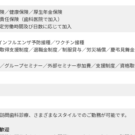
険／健康保険／厚生年金保険
責任保険（歯科医院で加入）
定労働時間及び日数に応じて加入
インフルエンザ予防接種／ワクチン接種
取得支援制度／退職金制度／制服貸与／労災補償／慶弔見舞金
／グループセミナー／外部セミナー参加費／支援制度／資格取
訪問歯科診療、さまざまなスタイルでのご勤務が可能です。
歓迎