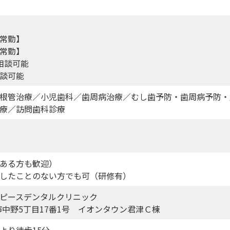
常勤】
常勤】
相談可能
談可能
根管治療／小児歯科／歯周病治療／むし歯予防・歯周病予防・
療／訪問歯科診療
ある方も歓迎）
したことのない方でも可（研修有）
ピースデンタルクリニック
津市中野5丁目17番1号 イオンタウン君津Ｃ棟
より徒歩15分