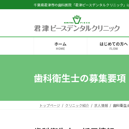
コ
ナ
千葉県君津市の歯科医院「君津ピースデンタルクリニック」
ン
ビ
テ
ゲ
ン
ー
ツ
シ
へ
ョ
ホーム
はじめての方へ
ス
ン
HOME
FLOW
キ
に
ッ
移
プ
動
歯科衛生士の募集要項
トップページ
クリニック紹介
求人情報
歯科衛生