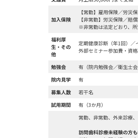
【常勤】雇用保険／労災保
加入保険
【非常勤】労災保険／賠償
※非常勤は法定どおり、所
福利厚
定期健康診断（年1回）／
生・その
外部セミナー参加費・資格
他
勉強会
有（院内勉強会／衛生士会
院内見学
有
募集人数
若干名
試用期間
有（3か月）
常勤、非常勤、外来診療、
訪問歯科診療未経験の方も