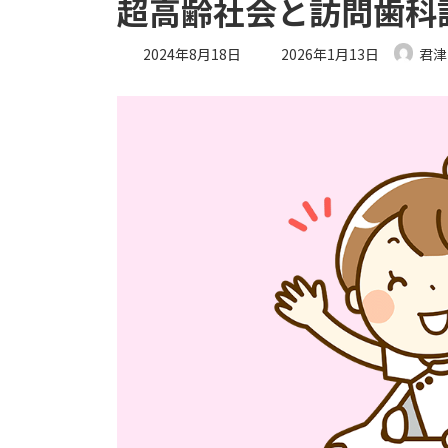
超高齢社会と訪問歯科
最
2024年8月18日
2026年1月13日
君津
終
更
新
日
時
: