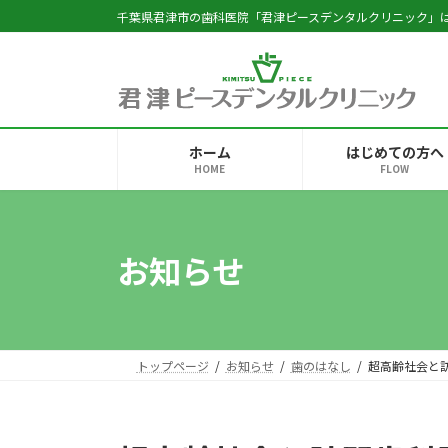
コ
ナ
千葉県君津市の歯科医院「君津ピースデンタルクリニック」
ン
ビ
テ
ゲ
ン
ー
ツ
シ
へ
ョ
ホーム
はじめての方へ
ス
ン
HOME
FLOW
キ
に
ッ
移
プ
動
お知らせ
トップページ
お知らせ
歯のはなし
超高齢社会と