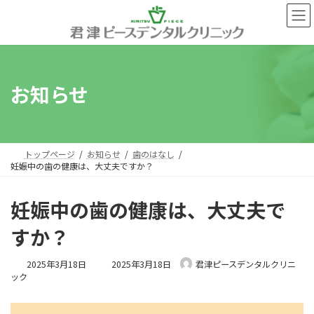
コ
ナ
ン
ビ
テ
ゲ
ン
ー
ツ
シ
へ
ョ
お知らせ
ス
ン
キ
に
ッ
移
プ
動
トップページ
お知らせ
歯のはなし
妊娠中の歯の健康は、大丈夫ですか？
妊娠中の歯の健康は、大丈夫で
すか？
最
2025年3月18日
2025年3月18日
君津ピースデンタルクリニ
終
ック
更
新
日