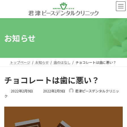
コ
ナ
ン
ビ
テ
ゲ
ン
ー
ツ
シ
へ
ョ
お知らせ
ス
ン
キ
に
ッ
移
プ
動
トップページ
お知らせ
歯のはなし
チョコレートは歯に悪い？
チョコレートは歯に悪い？
最
2022年2月9日
2022年2月9日
君津ピースデンタルクリニッ
終
ク
更
新
日
時
: