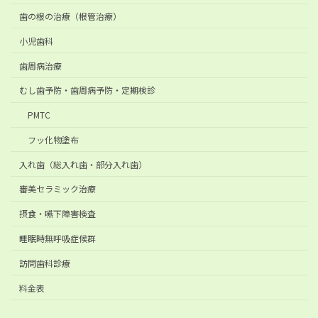
歯の根の治療（根管治療）
小児歯科
歯周病治療
むし歯予防・歯周病予防・定期検診
PMTC
フッ化物塗布
入れ歯（総入れ歯・部分入れ歯）
審美セラミック治療
摂食・嚥下障害検査
睡眠時無呼吸症候群
訪問歯科診療
料金表