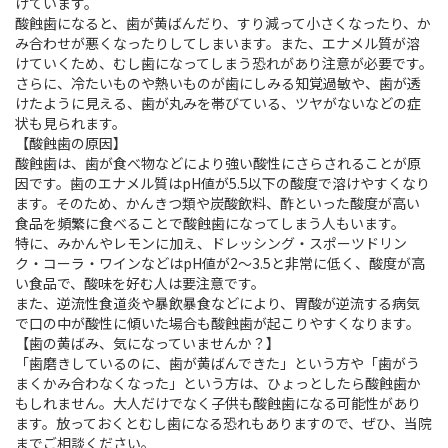
けています。
酸蝕歯になると、歯が黄ばんだり、すり減って小さくなったり、か
み合わせが悪くなったりしてしまいます。また、エナメル質が溶
けていくため、むし歯になってしまう恐れがあり注意が必要です。
さらに、冷たいものや熱いものが歯にしみる知覚過敏や、歯が透
けたように見える、歯が丸みを帯びている、ツヤがないなどの症
状も見られます。
【酸蝕歯の原因】
酸蝕歯は、歯が食べ物などにより強い酸性にさらされることが原
因です。歯のエナメル質はpH値が5.5以下の酸度で溶けやすくなり
ます。そのため、かんきつ類や炭酸飲料、酢といった酸度が高い
食品を頻繁に食べることで酸蝕歯になってしまう人もいます。
特に、みかんやレモンに加え、ドレッシング・スポーツドリン
ク・コーラ・ワインなどはpH値が2～3.5と非常に低く、酸度が高
い食品で、酸味を好む人は要注意です。
また、逆流性食道炎や暴飲暴食などにより、胃酸が逆流する病気
で口の中が酸性に傾いた場合も酸蝕歯が起こりやすくなります。
【歯の黄ばみ、気になっていませんか？】
「歯磨きしているのに、歯が黄ばんできた」という方や「歯がう
まくかみ合わなくなった」という方は、ひょっとしたら酸蝕歯か
もしれません。大人だけでなく子供も酸蝕歯になる可能性があり
ます。放っておくとむし歯になる恐れもありますので、ぜひ、当院
までご相談ください。