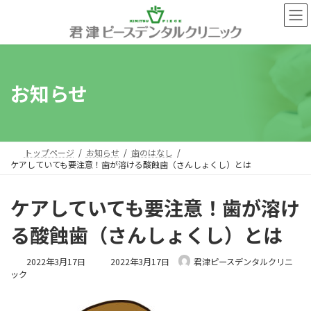
コ
ナ
ン
ビ
テ
ゲ
ン
ー
ツ
シ
へ
ョ
お知らせ
ス
ン
キ
に
ッ
移
プ
動
トップページ
お知らせ
歯のはなし
ケアしていても要注意！歯が溶ける酸蝕歯（さんしょくし）とは
ケアしていても要注意！歯が溶け
る酸蝕歯（さんしょくし）とは
最
2022年3月17日
2022年3月17日
君津ピースデンタルクリニ
終
ック
更
新
日