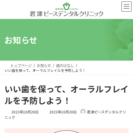
コ
ナ
ン
ビ
テ
ゲ
ン
ー
ツ
シ
へ
ョ
お知らせ
ス
ン
キ
に
ッ
移
プ
動
トップページ
お知らせ
歯のはなし
いい歯を保って、オーラルフレイルを予防しよう！
いい歯を保って、オーラルフレイ
ルを予防しよう！
最
2023年10月20日
2023年10月20日
君津ピースデンタルクリ
終
ニック
更
新
日