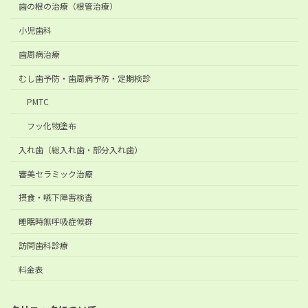
歯の根の治療（根管治療）
小児歯科
歯周病治療
むし歯予防・歯周病予防・定期検診
PMTC
フッ化物塗布
入れ歯（総入れ歯・部分入れ歯）
審美セラミック治療
摂食・嚥下障害検査
睡眠時無呼吸症候群
訪問歯科診療
料金表