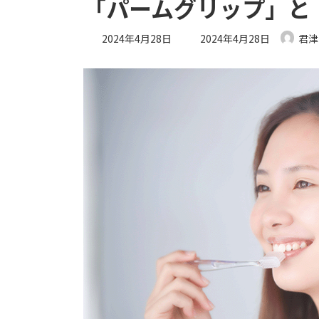
「パームグリップ」と
最
2024年4月28日
2024年4月28日
君津
終
更
新
日
時
: